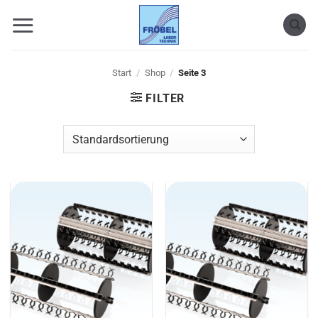
Zum
Inhalt
springen
Start
/
Shop
/
Seite 3
FILTER