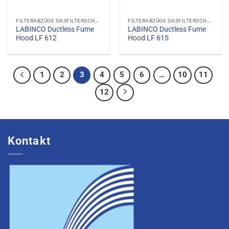
FILTERABZÜGE GASFILTERSCHRÄNKE GASABZUGSHAUBEN
FILTERABZÜGE GASFILTERSCHRÄNKE GASABZUGSHAUBEN
LABINCO Ductless Fume
LABINCO Ductless Fume
Hood LF 612
Hood LF 615
1
2
3
4
5
6
…
10
11
12
Kontakt