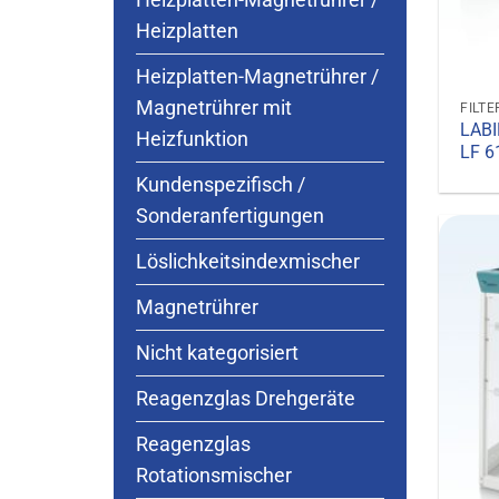
Heizplatten-Magnetrührer /
Heizplatten
Heizplatten-Magnetrührer /
Magnetrührer mit
LABI
Heizfunktion
LF 6
Kundenspezifisch /
Sonderanfertigungen
Löslichkeitsindexmischer
Magnetrührer
Nicht kategorisiert
Reagenzglas Drehgeräte
Reagenzglas
Rotationsmischer