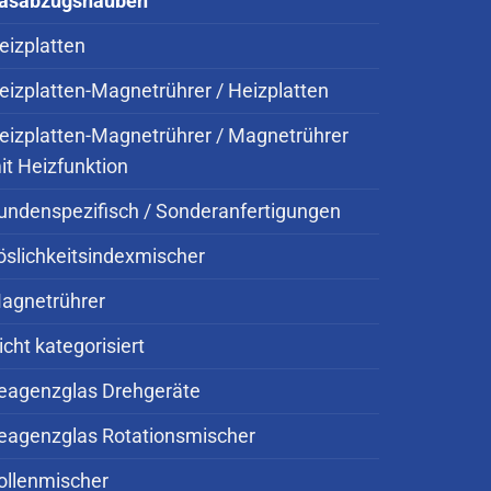
asabzugshauben
eizplatten
eizplatten-Magnetrührer / Heizplatten
eizplatten-Magnetrührer / Magnetrührer
it Heizfunktion
undenspezifisch / Sonderanfertigungen
öslichkeitsindexmischer
agnetrührer
icht kategorisiert
eagenzglas Drehgeräte
eagenzglas Rotationsmischer
ollenmischer