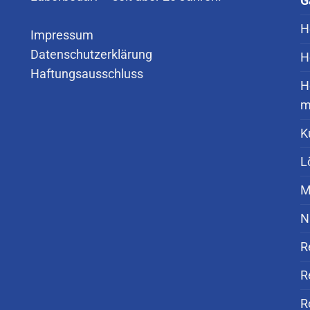
G
H
Impressum
Datenschutzerklärung
H
Haftungsausschluss
H
m
K
L
M
N
R
R
R