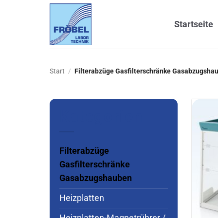
Zum
Inhalt
Startseite
springen
Start
/
Filterabzüge Gasfilterschränke Gasabzugsha
Kategorien
Filterabzüge
Gasfilterschränke
Gasabzugshauben
Heizplatten