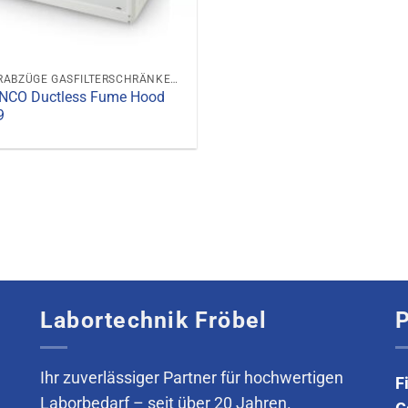
FILTERABZÜGE GASFILTERSCHRÄNKE GASABZUGSHAUBEN
NCO Ductless Fume Hood
9
Labortechnik Fröbel
P
Ihr zuverlässiger Partner für hochwertigen
F
Laborbedarf – seit über 20 Jahren.