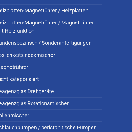
eizplatten-Magnetrührer / Heizplatten
eizplatten-Magnetrührer / Magnetrührer
it Heizfunktion
undenspezifisch / Sonderanfertigungen
öslichkeitsindexmischer
agnetrührer
icht kategorisiert
eagenzglas Drehgeräte
eagenzglas Rotationsmischer
ollenmischer
chlauchpumpen / peristanltische Pumpen