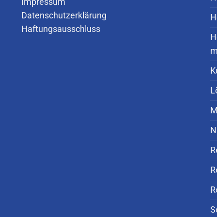
Impressum
Datenschutzerklärung
H
Haftungsausschluss
H
m
K
L
M
N
R
R
R
S