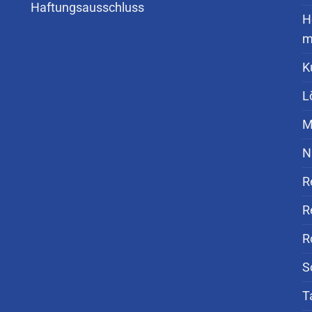
Haftungsausschluss
H
m
K
L
M
N
R
R
R
S
T