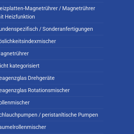
eizplatten-Magnetrührer / Magnetrührer
it Heizfunktion
undenspezifisch / Sonderanfertigungen
öslichkeitsindexmischer
agnetrührer
icht kategorisiert
eagenzglas Drehgeräte
eagenzglas Rotationsmischer
ollenmischer
chlauchpumpen / peristanltische Pumpen
aumelrollenmischer