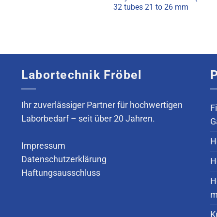
32 tubes 21 to 26 mm
Labortechnik Fröbel
P
Ihr zuverlässiger Partner für hochwertigen
F
Laborbedarf – seit über 20 Jahren.
G
H
Impressum
Datenschutzerklärung
H
Haftungsausschluss
H
m
K