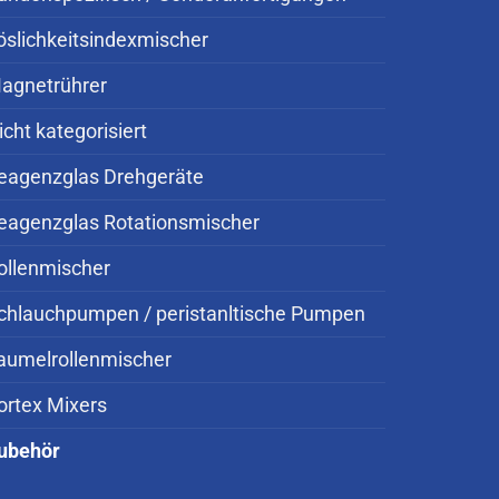
öslichkeitsindexmischer
agnetrührer
icht kategorisiert
eagenzglas Drehgeräte
eagenzglas Rotationsmischer
ollenmischer
chlauchpumpen / peristanltische Pumpen
aumelrollenmischer
ortex Mixers
ubehör