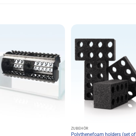
R
ZUBEHÖR
Polythenefoam holders (set of 