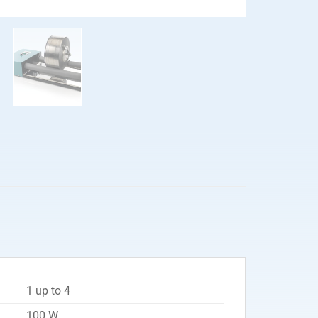
1 up to 4
100 W