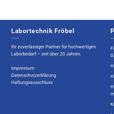
Labortechnik Fröbel
P
Ihr zuverlässiger Partner für hochwertigen
F
Laborbedarf – seit über 20 Jahren.
G
H
Impressum
Datenschutzerklärung
H
Haftungsausschluss
H
m
K