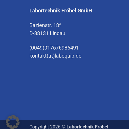
Labortechnik Fröbel GmbH
Bazienstr. 18f
D-88131 Lindau
(0049)017676986491
kontakt(at)labequip.de
Copyright 2026 ©
Labortechnik Fröbel