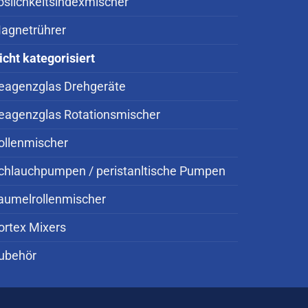
öslichkeitsindexmischer
agnetrührer
icht kategorisiert
eagenzglas Drehgeräte
eagenzglas Rotationsmischer
ollenmischer
chlauchpumpen / peristanltische Pumpen
aumelrollenmischer
ortex Mixers
ubehör