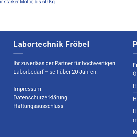
r starker Motor, bis 60 Kg
Labortechnik Fröbel
P
Ihr zuverlässiger Partner für hochwertigen
F
Laborbedarf – seit über 20 Jahren.
G
H
Impressum
Datenschutzerklärung
H
Haftungsausschluss
H
m
K