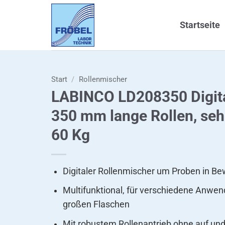
Zum
Inhalt
Startseite
springen
Start
/
Rollenmischer
LABINCO LD208350 Digita
350 mm lange Rollen, sehr
60 Kg
Digitaler Rollenmischer um Proben in B
Multifunktional, für verschiedene Anwe
großen Flaschen
Mit robustem Rollenantrieb ohne auf un