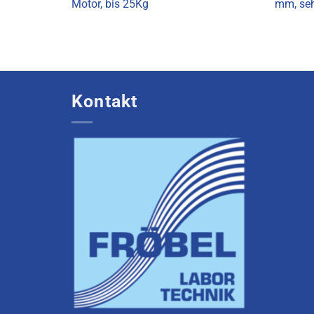
Motor, bis 25Kg
mm, seh
Kontakt