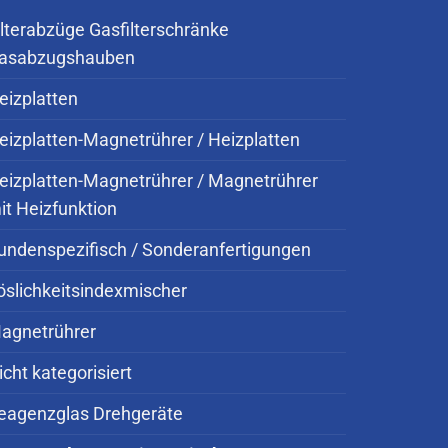
ilterabzüge Gasfilterschränke
asabzugshauben
eizplatten
eizplatten-Magnetrührer / Heizplatten
eizplatten-Magnetrührer / Magnetrührer
it Heizfunktion
undenspezifisch / Sonderanfertigungen
öslichkeitsindexmischer
agnetrührer
icht kategorisiert
eagenzglas Drehgeräte