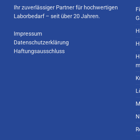
Ihr zuverlässiger Partner für hochwertigen
F
Laborbedarf – seit über 20 Jahren.
G
H
Impressum
Datenschutzerklärung
H
Haftungsausschluss
H
m
K
L
M
N
R