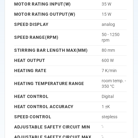
MOTOR RATING INPUT(W)
35 W
MOTOR RATING OUTPUT(W)
15 W
SPEED DISPLAY
analog
50 - 1250
SPEED RANGE(RPM)
rpm
STIRRING BAR LENGTH MAX(MM)
80 mm
HEAT OUTPUT
600 W
HEATING RATE
7 K/min
room temp. -
HEATING TEMPERATURE RANGE
350 °C
HEAT CONTROL
Digital
HEAT CONTROL ACCURACY
1 ±K
SPEED CONTROL
stepless
ADJUSTABLE SAFETY CIRCUIT MIN
'-
ADJUSTABLE SAFETY CIRCUIT MAX
'-