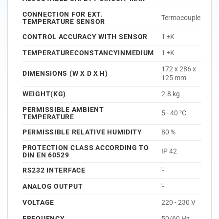
CONNECTION FOR EXT.
Termocouple
TEMPERATURE SENSOR
CONTROL ACCURACY WITH SENSOR
1 ±K
TEMPERATURECONSTANCYINMEDIUM
1 ±K
172 x 286 x
DIMENSIONS (W X D X H)
125 mm
WEIGHT(KG)
2.8 kg
PERMISSIBLE AMBIENT
5 - 40 °C
TEMPERATURE
PERMISSIBLE RELATIVE HUMIDITY
80 %
PROTECTION CLASS ACCORDING TO
IP 42
DIN EN 60529
RS232 INTERFACE
'-
ANALOG OUTPUT
'-
VOLTAGE
220 - 230 V
FREQUENCY
50/60 Hz