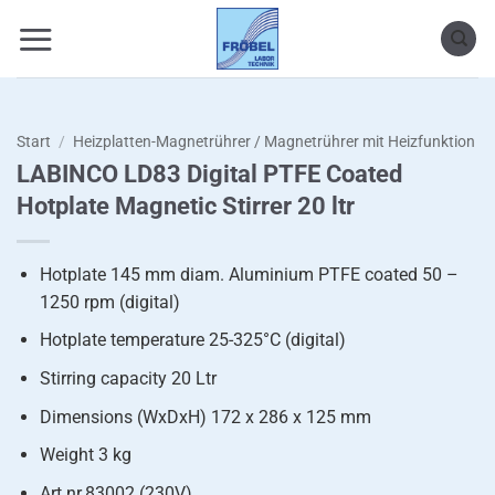
Zum
Inhalt
springen
Start
/
Heizplatten-Magnetrührer / Magnetrührer mit Heizfunktion
LABINCO LD83 Digital PTFE Coated
Hotplate Magnetic Stirrer 20 ltr
Hotplate 145 mm diam. Aluminium PTFE coated 50 –
1250 rpm (digital)
Hotplate temperature 25-325°C (digital)
Stirring capacity 20 Ltr
Dimensions (WxDxH) 172 x 286 x 125 mm
Weight 3 kg
Art.nr.83002 (230V)